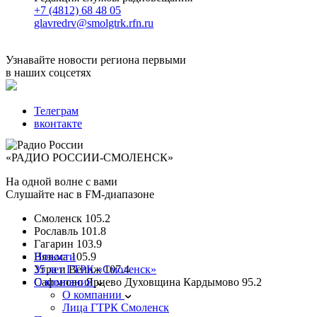
+7 (4812) 68 48 05
glavredrv@smolgtrk.rfn.ru
Узнавайте новости региона первыми
в наших соцсетях
Телеграм
вконтакте
«РАДИО РОССИИ-СМОЛЕНСК»
На одной волне с вами
Слушайте нас в FM-диапазоне
Смоленск
105.2
Рославль
101.8
Гагарин
103.9
Вязьма
Новости
105.9
Угра и Велиж
35 лет ГТРК «Смоленск»
107.4
Сафоново Ярцево Духовщина Кардымово
О компании
95.2
О компании
Лица ГТРК Смоленск