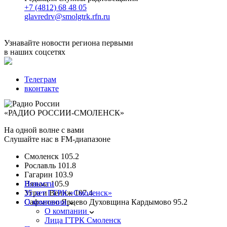
+7 (4812) 68 48 05
glavredrv@smolgtrk.rfn.ru
Узнавайте новости региона первыми
в наших соцсетях
Телеграм
вконтакте
«РАДИО РОССИИ-СМОЛЕНСК»
На одной волне с вами
Слушайте нас в FM-диапазоне
Смоленск
105.2
Рославль
101.8
Гагарин
103.9
Вязьма
Новости
105.9
Угра и Велиж
35 лет ГТРК «Смоленск»
107.4
Сафоново Ярцево Духовщина Кардымово
О компании
95.2
О компании
Лица ГТРК Смоленск