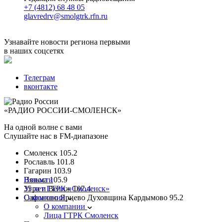
+7 (4812) 68 48 05
glavredrv@smolgtrk.rfn.ru
Узнавайте новости региона первыми
в наших соцсетях
Телеграм
вконтакте
«РАДИО РОССИИ-СМОЛЕНСК»
На одной волне с вами
Слушайте нас в FM-диапазоне
Смоленск
105.2
Рославль
101.8
Гагарин
103.9
Вязьма
Новости
105.9
Угра и Велиж
35 лет ГТРК «Смоленск»
107.4
Сафоново Ярцево Духовщина Кардымово
О компании
95.2
О компании
Лица ГТРК Смоленск