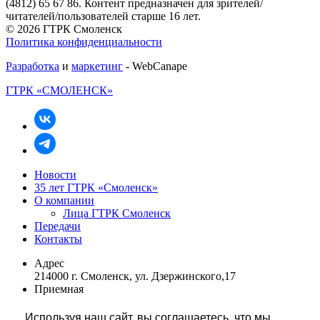
(4812) 65 67 86. Контент предназначен для зрителей/
читателей/пользователей старше 16 лет.
© 2026 ГТРК Смоленск
Политика конфиденциальности
Разработка
и
маркетинг
- WebCanape
ГТРК «СМОЛЕНСК»
Новости
35 лет ГТРК «Смоленск»
О компании
Лица ГТРК Смоленск
Передачи
Контакты
Адрес
214000 г. Смоленск, ул. Дзержинского,17
Приемная
+7 (4812) 68 48 01
rukovodstvo@smolgtrk.rfn.ru
Используя наш сайт, вы соглашаетесь, что мы