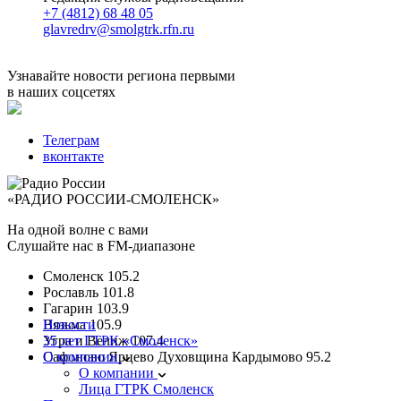
+7 (4812) 68 48 05
glavredrv@smolgtrk.rfn.ru
Узнавайте новости региона первыми
в наших соцсетях
Телеграм
вконтакте
«РАДИО РОССИИ-СМОЛЕНСК»
На одной волне с вами
Слушайте нас в FM-диапазоне
Смоленск
105.2
Рославль
101.8
Гагарин
103.9
Вязьма
Новости
105.9
Угра и Велиж
35 лет ГТРК «Смоленск»
107.4
Сафоново Ярцево Духовщина Кардымово
О компании
95.2
О компании
Лица ГТРК Смоленск