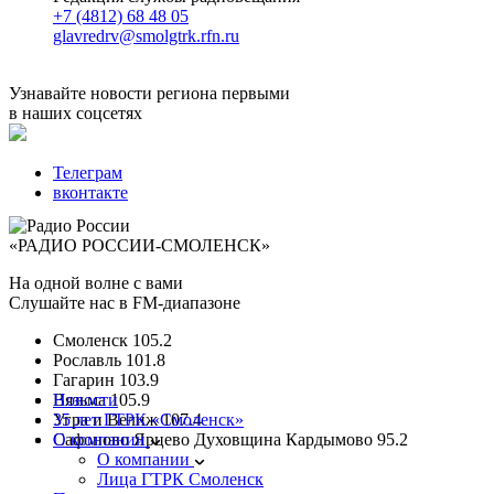
+7 (4812) 68 48 05
glavredrv@smolgtrk.rfn.ru
Узнавайте новости региона первыми
в наших соцсетях
Телеграм
вконтакте
«РАДИО РОССИИ-СМОЛЕНСК»
На одной волне с вами
Слушайте нас в FM-диапазоне
Смоленск
105.2
Рославль
101.8
Гагарин
103.9
Вязьма
Новости
105.9
Угра и Велиж
35 лет ГТРК «Смоленск»
107.4
Сафоново Ярцево Духовщина Кардымово
О компании
95.2
О компании
Лица ГТРК Смоленск