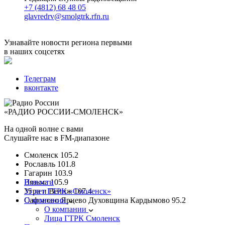
+7 (4812) 68 48 05
glavredrv@smolgtrk.rfn.ru
Узнавайте новости региона первыми
в наших соцсетях
Телеграм
вконтакте
«РАДИО РОССИИ-СМОЛЕНСК»
На одной волне с вами
Слушайте нас в FM-диапазоне
Смоленск
105.2
Рославль
101.8
Гагарин
103.9
Вязьма
Новости
105.9
Угра и Велиж
35 лет ГТРК «Смоленск»
107.4
Сафоново Ярцево Духовщина Кардымово
О компании
95.2
О компании
Лица ГТРК Смоленск