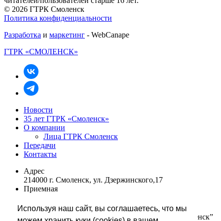
читателей/пользователей старше 16 лет.
© 2026 ГТРК Смоленск
Политика конфиденциальности
Разработка
и
маркетинг
- WebCanape
ГТРК «СМОЛЕНСК»
Новости
35 лет ГТРК «Смоленск»
О компании
Лица ГТРК Смоленск
Передачи
Контакты
Адрес
214000 г. Смоленск, ул. Дзержинского,17
Приемная
+7 (4812) 68 48 01
rukovodstvo@smolgtrk.rfn.ru
Используя наш сайт, вы соглашаетесь, что мы
Редакция информации телевидения “Вести-Смоленск”
можем хранить куки (cookies) в вашем