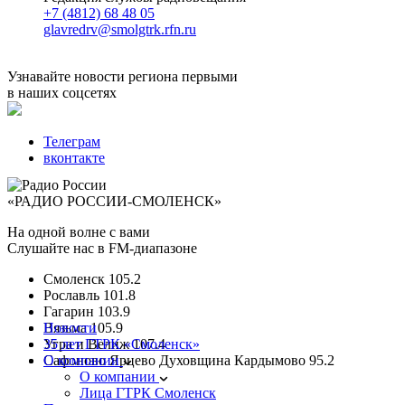
+7 (4812) 68 48 05
glavredrv@smolgtrk.rfn.ru
Узнавайте новости региона первыми
в наших соцсетях
Телеграм
вконтакте
«РАДИО РОССИИ-СМОЛЕНСК»
На одной волне с вами
Слушайте нас в FM-диапазоне
Смоленск
105.2
Рославль
101.8
Гагарин
103.9
Вязьма
Новости
105.9
Угра и Велиж
35 лет ГТРК «Смоленск»
107.4
Сафоново Ярцево Духовщина Кардымово
О компании
95.2
О компании
Лица ГТРК Смоленск