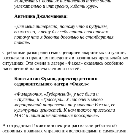
«Стрелять с водяных пистолетов тоже очень
увлекательно и интересно, кидать круг».
Ангелина Джаломанова:
«Для меня интересно, потому что в будущем,
возможно, я решу для себя стать спасателем,
потому что я девочка довольно не стандартная
такая».
С ребятами разыграли семь сценариев аварийных ситуаций,
рассказали о правилах поведения в различных чрезвычайных
ситуациях. Эта смена в лагере «Факел» оказалась особенно
насыщенной на впечатления и гостей.
Константин Франк, директор детского
оздоровительного лагеря «Факел»:
«Филармония, «Губернский», у нас были и
«Таусень», и «Трассера». У нас очень много
мероприятий направлены на узнавание России, её
культурных ценностей. К нам также приезжали
МЧС и наши замечательные пожарные».
А сотрудники Госавтоинспекции рассказали ребятам об
основных правилах управления велосипедами и самокатами,