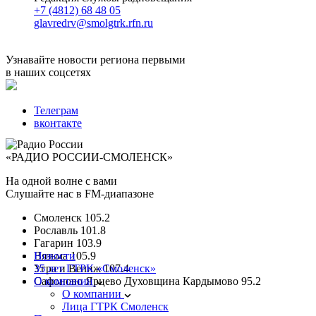
+7 (4812) 68 48 05
glavredrv@smolgtrk.rfn.ru
Узнавайте новости региона первыми
в наших соцсетях
Телеграм
вконтакте
«РАДИО РОССИИ-СМОЛЕНСК»
На одной волне с вами
Слушайте нас в FM-диапазоне
Смоленск
105.2
Рославль
101.8
Гагарин
103.9
Вязьма
Новости
105.9
Угра и Велиж
35 лет ГТРК «Смоленск»
107.4
Сафоново Ярцево Духовщина Кардымово
О компании
95.2
О компании
Лица ГТРК Смоленск