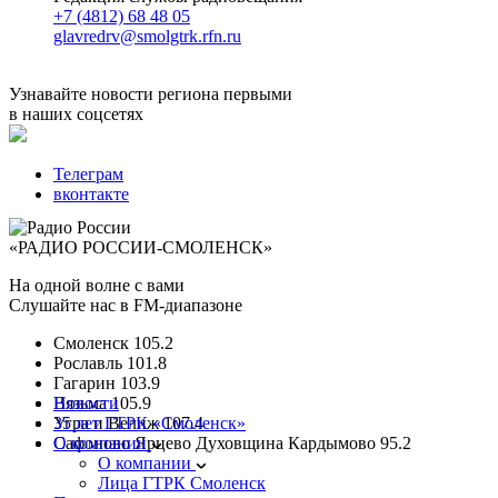
+7 (4812) 68 48 05
glavredrv@smolgtrk.rfn.ru
Узнавайте новости региона первыми
в наших соцсетях
Телеграм
вконтакте
«РАДИО РОССИИ-СМОЛЕНСК»
На одной волне с вами
Слушайте нас в FM-диапазоне
Смоленск
105.2
Рославль
101.8
Гагарин
103.9
Вязьма
Новости
105.9
Угра и Велиж
35 лет ГТРК «Смоленск»
107.4
Сафоново Ярцево Духовщина Кардымово
О компании
95.2
О компании
Лица ГТРК Смоленск