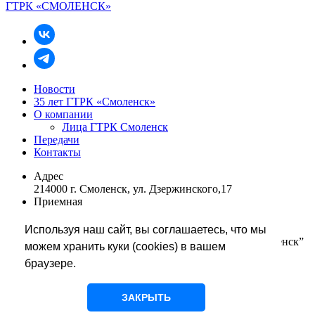
ГТРК «СМОЛЕНСК»
Новости
35 лет ГТРК «Смоленск»
О компании
Лица ГТРК Смоленск
Передачи
Контакты
Адрес
214000 г. Смоленск, ул. Дзержинского,17
Приемная
+7 (4812) 68 48 01
rukovodstvo@smolgtrk.rfn.ru
Используя наш сайт, вы соглашаетесь, что мы
Редакция информации телевидения “Вести-Смоленск”
можем хранить куки (cookies) в вашем
+7 (4812) 65 67 86
браузере.
tvnews@smolgtrk.rfn.ru
glavredtv@smolgtrk.rfn.ru
Редакция службы радиовещания
ЗАКРЫТЬ
+7 (4812) 68 48 05