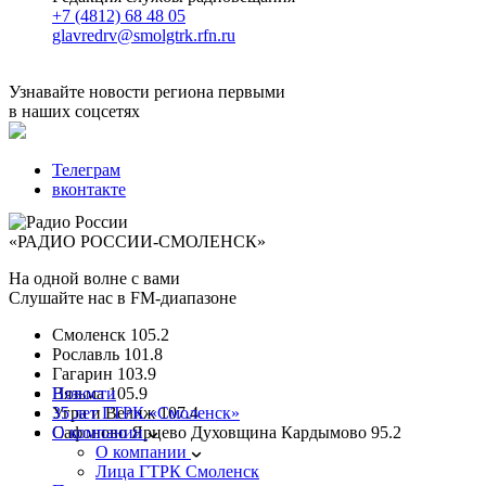
+7 (4812) 68 48 05
glavredrv@smolgtrk.rfn.ru
Узнавайте новости региона первыми
в наших соцсетях
Телеграм
вконтакте
«РАДИО РОССИИ-СМОЛЕНСК»
На одной волне с вами
Слушайте нас в FM-диапазоне
Смоленск
105.2
Рославль
101.8
Гагарин
103.9
Вязьма
Новости
105.9
Угра и Велиж
35 лет ГТРК «Смоленск»
107.4
Сафоново Ярцево Духовщина Кардымово
О компании
95.2
О компании
Лица ГТРК Смоленск