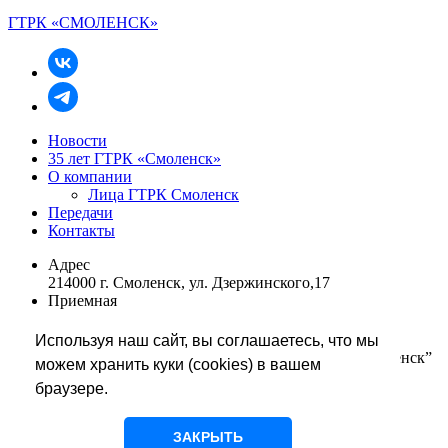
ГТРК «СМОЛЕНСК»
Новости
35 лет ГТРК «Смоленск»
О компании
Лица ГТРК Смоленск
Передачи
Контакты
Адрес
214000 г. Смоленск, ул. Дзержинского,17
Приемная
+7 (4812) 68 48 01
rukovodstvo@smolgtrk.rfn.ru
Используя наш сайт, вы соглашаетесь, что мы
Редакция информации телевидения “Вести-Смоленск”
можем хранить куки (cookies) в вашем
+7 (4812) 65 67 86
браузере.
tvnews@smolgtrk.rfn.ru
glavredtv@smolgtrk.rfn.ru
Редакция службы радиовещания
ЗАКРЫТЬ