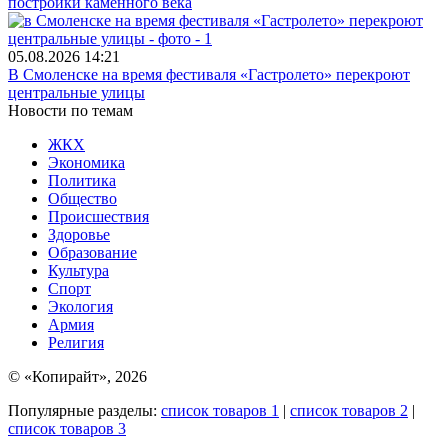
постройки каменного века
05.08.2026
14:21
В Смоленске на время фестиваля «Гастролето» перекроют
центральные улицы
Новости по темам
ЖКХ
Экономика
Политика
Общество
Происшествия
Здоровье
Образование
Культура
Спорт
Экология
Армия
Религия
© «Копирайт», 2026
Популярные разделы:
список товаров 1
|
список товаров 2
|
список товаров 3