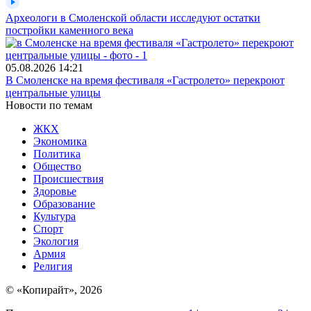
Археологи в Смоленской области исследуют остатки
постройки каменного века
05.08.2026
14:21
В Смоленске на время фестиваля «Гастролето» перекроют
центральные улицы
Новости по темам
ЖКХ
Экономика
Политика
Общество
Происшествия
Здоровье
Образование
Культура
Спорт
Экология
Армия
Религия
© «Копирайт», 2026