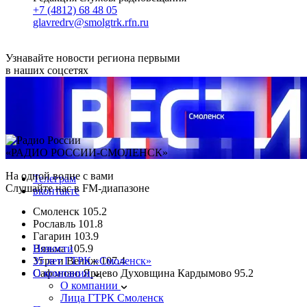
+7 (4812) 68 48 05
glavredrv@smolgtrk.rfn.ru
Узнавайте новости региона первыми
в наших соцсетях
«РАДИО РОССИИ-СМОЛЕНСК»
На одной волне с вами
Телеграм
Слушайте нас в FM-диапазоне
вконтакте
Смоленск
105.2
Рославль
101.8
Гагарин
103.9
Вязьма
Новости
105.9
Угра и Велиж
35 лет ГТРК «Смоленск»
107.4
Сафоново Ярцево Духовщина Кардымово
О компании
95.2
О компании
Лица ГТРК Смоленск