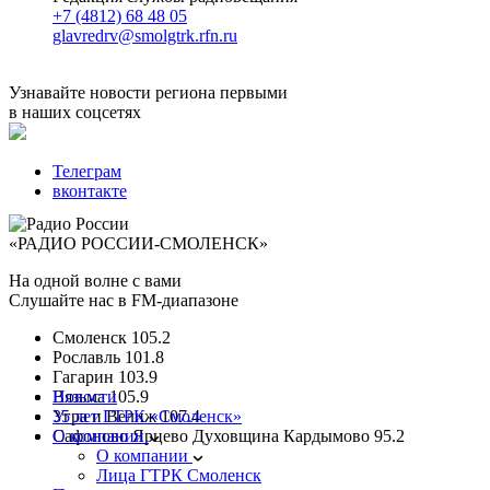
+7 (4812) 68 48 05
glavredrv@smolgtrk.rfn.ru
Узнавайте новости региона первыми
в наших соцсетях
Телеграм
вконтакте
«РАДИО РОССИИ-СМОЛЕНСК»
На одной волне с вами
Слушайте нас в FM-диапазоне
Смоленск
105.2
Рославль
101.8
Гагарин
103.9
Вязьма
Новости
105.9
Угра и Велиж
35 лет ГТРК «Смоленск»
107.4
Сафоново Ярцево Духовщина Кардымово
О компании
95.2
О компании
Лица ГТРК Смоленск