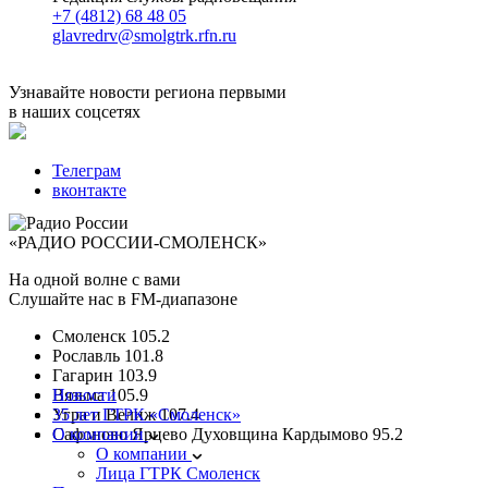
+7 (4812) 68 48 05
glavredrv@smolgtrk.rfn.ru
Узнавайте новости региона первыми
в наших соцсетях
Телеграм
вконтакте
«РАДИО РОССИИ-СМОЛЕНСК»
На одной волне с вами
Слушайте нас в FM-диапазоне
Смоленск
105.2
Рославль
101.8
Гагарин
103.9
Вязьма
Новости
105.9
Угра и Велиж
35 лет ГТРК «Смоленск»
107.4
Сафоново Ярцево Духовщина Кардымово
О компании
95.2
О компании
Лица ГТРК Смоленск