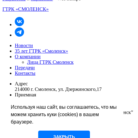
ГТРК «СМОЛЕНСК»
Новости
35 лет ГТРК «Смоленск»
О компании
Лица ГТРК Смоленск
Передачи
Контакты
Адрес
214000 г. Смоленск, ул. Дзержинского,17
Приемная
+7 (4812) 68 48 01
rukovodstvo@smolgtrk.rfn.ru
Используя наш сайт, вы соглашаетесь, что мы
Редакция информации телевидения “Вести-Смоленск”
можем хранить куки (cookies) в вашем
+7 (4812) 65 67 86
браузере.
tvnews@smolgtrk.rfn.ru
glavredtv@smolgtrk.rfn.ru
Редакция службы радиовещания
ЗАКРЫТЬ