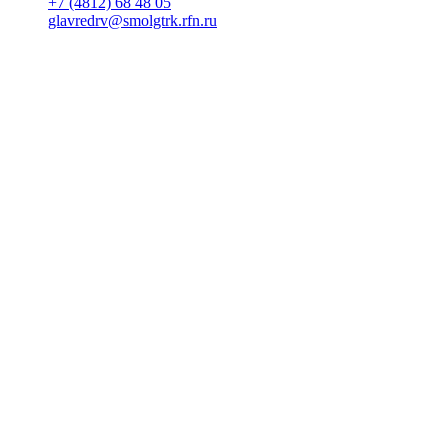
+7 (4812) 68 48 05
glavredrv@smolgtrk.rfn.ru