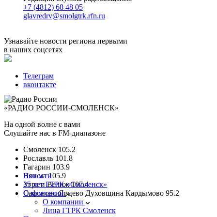
+7 (4812) 68 48 05
glavredrv@smolgtrk.rfn.ru
Узнавайте новости региона первыми
в наших соцсетях
Телеграм
вконтакте
«РАДИО РОССИИ-СМОЛЕНСК»
На одной волне с вами
Слушайте нас в FM-диапазоне
Смоленск
105.2
Рославль
101.8
Гагарин
103.9
Вязьма
Новости
105.9
Угра и Велиж
35 лет ГТРК «Смоленск»
107.4
Сафоново Ярцево Духовщина Кардымово
О компании
95.2
О компании
Лица ГТРК Смоленск