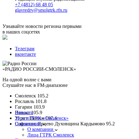
+7 (4812) 68 48 05
glavredrv@smolgtrk.rfn.ru
Узнавайте новости региона первыми
в наших соцсетях
Телеграм
вконтакте
«РАДИО РОССИИ-СМОЛЕНСК»
На одной волне с вами
Слушайте нас в FM-диапазоне
Смоленск
105.2
Рославль
101.8
Гагарин
103.9
Вязьма
Новости
105.9
Угра и Велиж
35 лет ГТРК «Смоленск»
107.4
Сафоново Ярцево Духовщина Кардымово
О компании
95.2
О компании
Лица ГТРК Смоленск