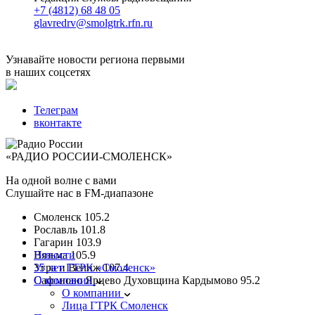
+7 (4812) 68 48 05
glavredrv@smolgtrk.rfn.ru
Узнавайте новости региона первыми
в наших соцсетях
Телеграм
вконтакте
«РАДИО РОССИИ-СМОЛЕНСК»
На одной волне с вами
Слушайте нас в FM-диапазоне
Смоленск
105.2
Рославль
101.8
Гагарин
103.9
Вязьма
Новости
105.9
Угра и Велиж
35 лет ГТРК «Смоленск»
107.4
Сафоново Ярцево Духовщина Кардымово
О компании
95.2
О компании
Лица ГТРК Смоленск