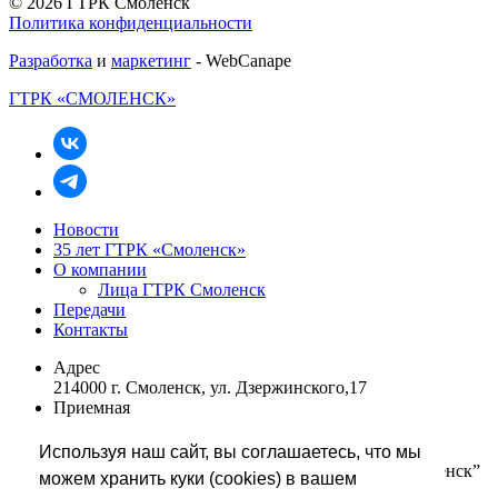
© 2026 ГТРК Смоленск
Политика конфиденциальности
Разработка
и
маркетинг
- WebCanape
ГТРК «СМОЛЕНСК»
Новости
35 лет ГТРК «Смоленск»
О компании
Лица ГТРК Смоленск
Передачи
Контакты
Адрес
214000 г. Смоленск, ул. Дзержинского,17
Приемная
+7 (4812) 68 48 01
rukovodstvo@smolgtrk.rfn.ru
Используя наш сайт, вы соглашаетесь, что мы
Редакция информации телевидения “Вести-Смоленск”
можем хранить куки (cookies) в вашем
+7 (4812) 65 67 86