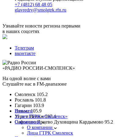
+7 (4812) 68 48 05
glavredrv@smolgtrk.rfn.ru
Узнавайте новости региона первыми
в наших соцсетях
Телеграм
вконтакте
«РАДИО РОССИИ-СМОЛЕНСК»
На одной волне с вами
Слушайте нас в FM-диапазоне
Смоленск
105.2
Рославль
101.8
Гагарин
103.9
Вязьма
Новости
105.9
Угра и Велиж
35 лет ГТРК «Смоленск»
107.4
Сафоново Ярцево Духовщина Кардымово
О компании
95.2
О компании
Лица ГТРК Смоленск