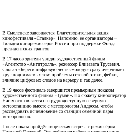
В Смоленске завершается Благотворительная акция
кинофестиваля «Сталкер». Напомню, ее организаторы –
Гильдия кинорежиссеров России при поддержке Фонда
президентских грантов.
В 17 часов зрители увидят художественный фильм
«Агентство «Антитролль», режиссер Елизавета Трусевич.
Слоган «Береги цифровую честь смолоду» сразу очерчивает
круг поднимаемых тем: проблемы сетевой этики, фейки,
влияние цифровых следов на карьеру и так далее.
В 19 часов фестиваль завершится премьерным показом
художественного фильма «Туман». По сюжету кинооператор
Настя отправляется на труднодоступную северную
метеостанцию вместе с метеорологом Андреем, чтобы
расследовать исчезновение со станции семейной пары
метеорологов.
После показа пройдёт творческая встреча с режиссёром
Наталией Гугуевой. Это дебютная работа в игровом кино