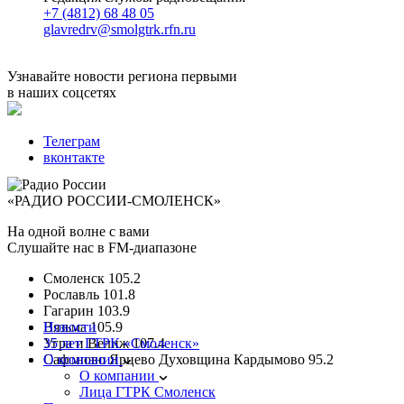
+7 (4812) 68 48 05
glavredrv@smolgtrk.rfn.ru
Узнавайте новости региона первыми
в наших соцсетях
Телеграм
вконтакте
«РАДИО РОССИИ-СМОЛЕНСК»
На одной волне с вами
Слушайте нас в FM-диапазоне
Смоленск
105.2
Рославль
101.8
Гагарин
103.9
Вязьма
Новости
105.9
Угра и Велиж
35 лет ГТРК «Смоленск»
107.4
Сафоново Ярцево Духовщина Кардымово
О компании
95.2
О компании
Лица ГТРК Смоленск