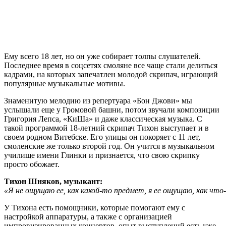
Ему всего 18 лет, но он уже собирает толпы слушателей.
Последнее время в соцсетях смоляне все чаще стали делиться
кадрами, на которых запечатлен молодой скрипач, играющий
популярные музыкальные мотивы.
Знаменитую мелодию из репертуара «Бон Джови» мы
услышали еще у Громовой башни, потом звучали композиции
Григория Лепса, «КиШа» и даже классическая музыка. С
такой программой 18-летний скрипач Тихон выступает и в
своем родном Витебске. Его улицы он покоряет с 11 лет,
смоленские же только второй год. Он учится в музыкальном
училище имени Глинки и признается, что свою скрипку
просто обожает.
Тихон Шняков, музыкант:
«Я не ощущаю ее, как какой-то предмет, я ее ощущаю, как чт
У Тихона есть помощники, которые помогают ему с
настройкой аппаратуры, а также с организацией
импровизированных концертов, опыт выступлений есть уже