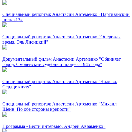
Специальный репортаж Анастасии Артеменко «Партизанский
полк «13»
Специальный репортаж Анастасии Артеменко "Опережая
время. Эль Лисицкий"
Документальный фильм Анастасии Артеменко "Обвиняет
город. Смоленский судебный процесс 1945 года"
Специальный репортаж Анастасии Артеменко "Чижево.
Сердце князя"
Специальный репортаж Анастасии Артеменко "Михаил
Шеин. По обе стороны крепости"
Программа «Вести интервью. Андрей Авраменко»