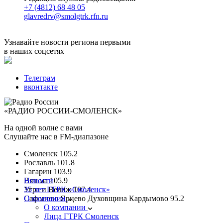
+7 (4812) 68 48 05
glavredrv@smolgtrk.rfn.ru
Узнавайте новости региона первыми
в наших соцсетях
Телеграм
вконтакте
«РАДИО РОССИИ-СМОЛЕНСК»
На одной волне с вами
Слушайте нас в FM-диапазоне
Смоленск
105.2
Рославль
101.8
Гагарин
103.9
Вязьма
Новости
105.9
Угра и Велиж
35 лет ГТРК «Смоленск»
107.4
Сафоново Ярцево Духовщина Кардымово
О компании
95.2
О компании
Лица ГТРК Смоленск