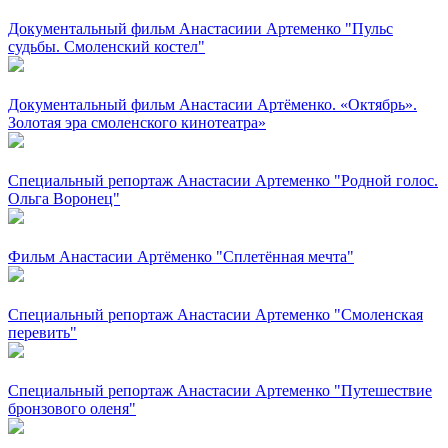
Документальный фильм Анастасиии Артеменко "Пульс
судьбы. Смоленский костел"
Документальный фильм Анастасии Артёменко. «Октябрь».
Золотая эра смоленского кинотеатра»
Специальный репортаж Анастасии Артеменко "Родной голос.
Ольга Воронец"
Фильм Анастасии Артёменко "Сплетённая мечта"
Специальный репортаж Анастасии Артеменко "Смоленская
перевить"
Специальный репортаж Анастасии Артеменко "Путешествие
бронзового оленя"