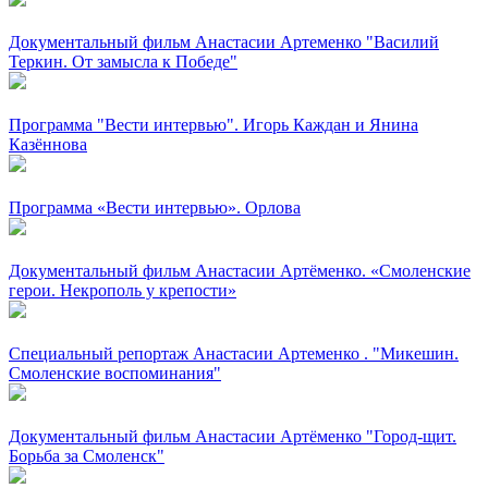
Документальный фильм Анастасии Артеменко "Василий
Теркин. От замысла к Победе"
Программа "Вести интервью". Игорь Каждан и Янина
Казённова
Программа «Вести интервью». Орлова
Документальный фильм Анастасии Артёменко. «Смоленские
герои. Некрополь у крепости»
Специальный репортаж Анастасии Артеменко . "Микешин.
Смоленские воспоминания"
Документальный фильм Анастасии Артёменко "Город-щит.
Борьба за Смоленск"