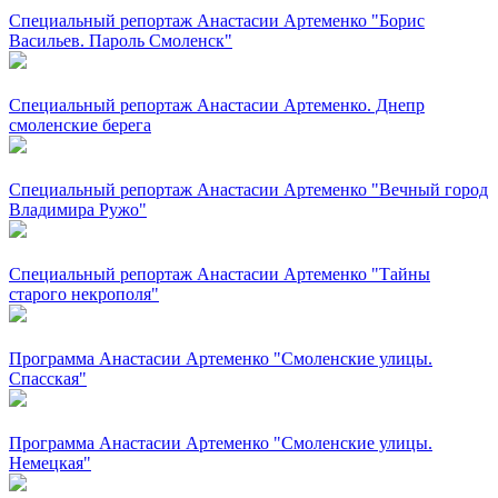
Специальный репортаж Анастасии Артеменко "Борис
Васильев. Пароль Смоленск"
Специальный репортаж Анастасии Артеменко. Днепр
смоленские берега
Специальный репортаж Анастасии Артеменко "Вечный город
Владимира Ружо"
Специальный репортаж Анастасии Артеменко "Тайны
старого некрополя"
Программа Анастасии Артеменко "Смоленские улицы.
Спасская"
Программа Анастасии Артеменко "Смоленские улицы.
Немецкая"