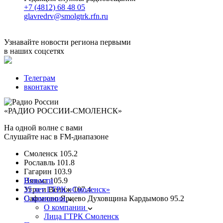
+7 (4812) 68 48 05
glavredrv@smolgtrk.rfn.ru
Узнавайте новости региона первыми
в наших соцсетях
Телеграм
вконтакте
«РАДИО РОССИИ-СМОЛЕНСК»
На одной волне с вами
Слушайте нас в FM-диапазоне
Смоленск
105.2
Рославль
101.8
Гагарин
103.9
Вязьма
Новости
105.9
Угра и Велиж
35 лет ГТРК «Смоленск»
107.4
Сафоново Ярцево Духовщина Кардымово
О компании
95.2
О компании
Лица ГТРК Смоленск