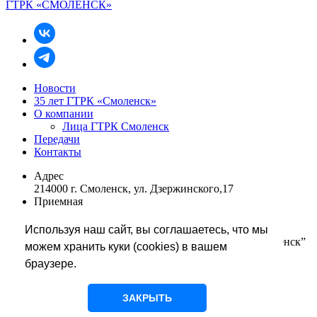
ГТРК «СМОЛЕНСК»
Новости
35 лет ГТРК «Смоленск»
О компании
Лица ГТРК Смоленск
Передачи
Контакты
Адрес
214000 г. Смоленск, ул. Дзержинского,17
Приемная
+7 (4812) 68 48 01
rukovodstvo@smolgtrk.rfn.ru
Используя наш сайт, вы соглашаетесь, что мы
Редакция информации телевидения “Вести-Смоленск”
можем хранить куки (cookies) в вашем
+7 (4812) 65 67 86
браузере.
tvnews@smolgtrk.rfn.ru
glavredtv@smolgtrk.rfn.ru
Редакция службы радиовещания
ЗАКРЫТЬ
+7 (4812) 68 48 05