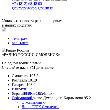
+7 (4812) 68 48 05
glavredrv@smolgtrk.rfn.ru
Узнавайте новости региона первыми
в наших соцсетях
Телеграм
вконтакте
«РАДИО РОССИИ-СМОЛЕНСК»
На одной волне с вами
Слушайте нас в FM-диапазоне
Смоленск
105.2
Рославль
101.8
Гагарин
103.9
Вязьма
Новости
105.9
Угра и Велиж
35 лет ГТРК «Смоленск»
107.4
Сафоново Ярцево Духовщина Кардымово
О компании
95.2
О компании
Лица ГТРК Смоленск