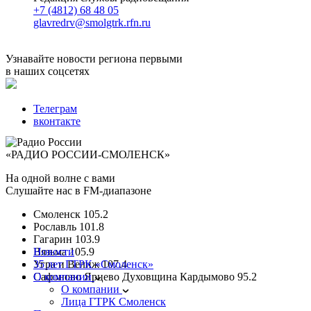
+7 (4812) 68 48 05
glavredrv@smolgtrk.rfn.ru
Узнавайте новости региона первыми
в наших соцсетях
Телеграм
вконтакте
«РАДИО РОССИИ-СМОЛЕНСК»
На одной волне с вами
Слушайте нас в FM-диапазоне
Смоленск
105.2
Рославль
101.8
Гагарин
103.9
Вязьма
Новости
105.9
Угра и Велиж
35 лет ГТРК «Смоленск»
107.4
Сафоново Ярцево Духовщина Кардымово
О компании
95.2
О компании
Лица ГТРК Смоленск