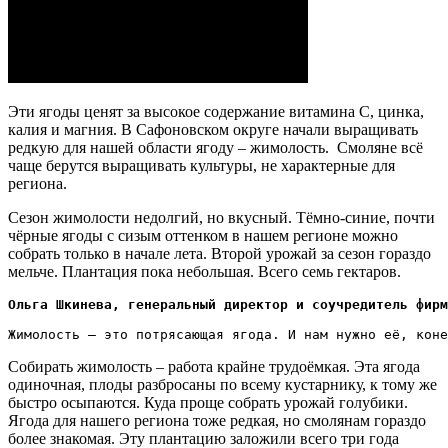
Эти ягоды ценят за высокое содержание витамина С, цинка,
калия и магния. В Сафоновском округе начали выращивать
редкую для нашей области ягоду – жимолость. Смоляне всё
чаще берутся выращивать культуры, не характерные для
региона.
Сезон жимолости недолгий, но вкусный. Тёмно-синие, почти
чёрные ягоды с сизым оттенком в нашем регионе можно
собрать только в начале лета. Второй урожай за сезон гораздо
мельче. Плантация пока небольшая. Всего семь гектаров.
Ольга Шкинева, генеральный директор и соучредитель фирм
Жимолость – это потрясающая ягода. И нам нужно её, коне
Собирать жимолость – работа крайне трудоёмкая. Эта ягода
одиночная, плоды разбросаны по всему кустарнику, к тому же
быстро осыпаются. Куда проще собрать урожай голубики.
Ягода для нашего региона тоже редкая, но смолянам гораздо
более знакомая. Эту плантацию заложили всего три года