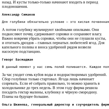
назад. И кусты только-только начинают входить в период
плодоношения.
Александр Симаков
Для голубики обязательно условие – это кислая почвенная
А потом голубику мульчируют хвойными опилками. Они
подкисляют почву, сдерживают сорняки и сохраняют влагу.
Важно вовремя убрать сорняки, чтобы они не глушили кусты,
и отогнать дроздов – главных пернатых любителей ягод. Для
капельного полива и вноса удобрений рядом возвели
насосную подстанцию.
Геворг Басмаджан
В данный момент у нас семь полей поливается. Каждое пол
За час уходит семь кубов воды и водорастворимых удобрений.
Сбор голубики только стартовал. Ягода лишь начинает
созревать. Если её собрать правильно, то можно хранить в
холодильнике до трех недель. В этом году фирма решила
посадить гектар малины, клубнику и чёрную смородину.
Планы на будущее большие.
Ольга Шкинева, генеральный директор и соучредитель фирм