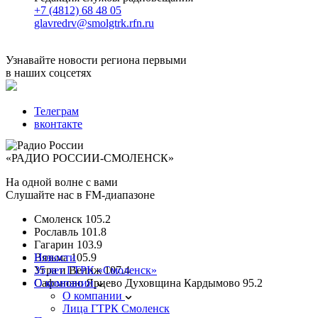
+7 (4812) 68 48 05
glavredrv@smolgtrk.rfn.ru
Узнавайте новости региона первыми
в наших соцсетях
Телеграм
вконтакте
«РАДИО РОССИИ-СМОЛЕНСК»
На одной волне с вами
Слушайте нас в FM-диапазоне
Смоленск
105.2
Рославль
101.8
Гагарин
103.9
Вязьма
Новости
105.9
Угра и Велиж
35 лет ГТРК «Смоленск»
107.4
Сафоново Ярцево Духовщина Кардымово
О компании
95.2
О компании
Лица ГТРК Смоленск